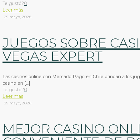
Te gustó?
0
Leer más
29 mayo, 2026
JUEGOS SOBRE CAS
VEGAS EXPERT
Las casinos online con Mercado Pago en Chile brindan a los juga
casino en
[…]
Te gustó?
0
Leer más
29 mayo, 2026
MEJOR CASINO ONLI