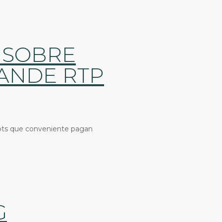
 SOBRE
RANDE RTP
lots que conveniente pagan
G