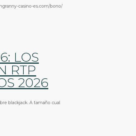
pingranny-casino-es.com/bono/
6: LOS
N RTP
OS 2026
obre blackjack. A tamaño cual