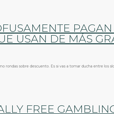
OFUSAMENTE PAGAN
QUE USAN DE MÁS G
omo rondas sobre descuento. Es si vas a tomar ducha entre los s
TALLY FREE GAMBLIN