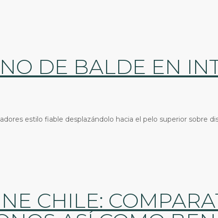
INO DE BALDE EN IN
dores estilo fiable desplazándolo hacia el pelo superior sobre di
NE CHILE: COMPARA