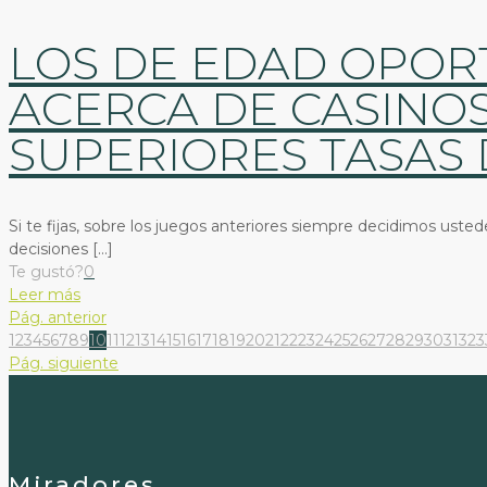
LOS DE EDAD OPOR
ACERCA DE CASINOS
SUPERIORES TASAS 
Si te fijas, sobre los juegos anteriores siempre decidimos ust
decisiones
[…]
Te gustó?
0
Leer más
Pág. anterior
1
2
3
4
5
6
7
8
9
10
11
12
13
14
15
16
17
18
19
20
21
22
23
24
25
26
27
28
29
30
31
32
3
Pág. siguiente
Miradores