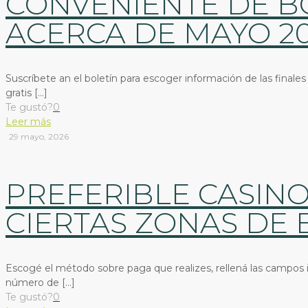
CONVENIENTE DE BO
ACERCA DE MAYO 2
Suscríbete an el boletín para escoger información de las final
gratis
[…]
Te gustó?
0
Leer más
29 mayo, 2026
PREFERIBLE CASINO
CIERTAS ZONAS DE
Escogé el método sobre paga que realizes, rellená las campos
número de
[…]
Te gustó?
0