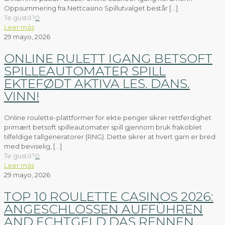
Oppsummering fra Nettcasino Spillutvalget består
[…]
Te gustó?
0
Leer más
29 mayo, 2026
ONLINE RULETT IGANG BETSOFT
SPILLEAUTOMATER SPILL
EKTEFØDT AKTIVA LES. DANS.
VINN!
Online roulette-plattformer for ekte penger sikrer rettferdighet
primært betsoft spilleautomater spill gjennom bruk frakoblet
tilfeldige tallgeneratorer (RNG). Dette sikrer at hvert garn er bred
med beviselig,
[…]
Te gustó?
0
Leer más
29 mayo, 2026
TOP 10 ROULETTE CASINOS 2026:
ANGESCHLOSSEN AUFFÜHREN
AND ECHTGELD DAS RENNEN