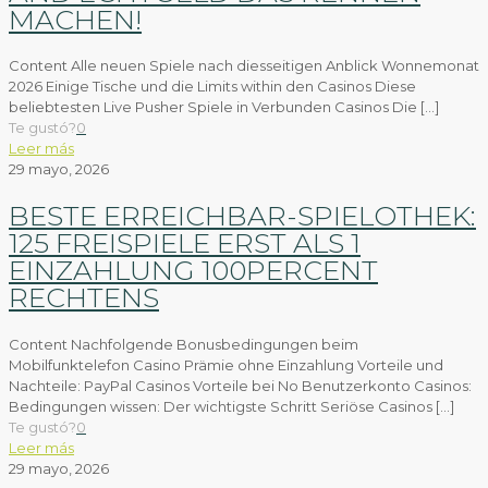
MACHEN!
Content Alle neuen Spiele nach diesseitigen Anblick Wonnemonat
2026 Einige Tische und die Limits within den Casinos Diese
beliebtesten Live Pusher Spiele in Verbunden Casinos Die
[…]
Te gustó?
0
Leer más
29 mayo, 2026
BESTE ERREICHBAR-SPIELOTHEK:
125 FREISPIELE ERST ALS 1
EINZAHLUNG 100PERCENT
RECHTENS
Content Nachfolgende Bonusbedingungen beim
Mobilfunktelefon Casino Prämie ohne Einzahlung Vorteile und
Nachteile: PayPal Casinos Vorteile bei No Benutzerkonto Casinos:
Bedingungen wissen: Der wichtigste Schritt Seriöse Casinos
[…]
Te gustó?
0
Leer más
29 mayo, 2026