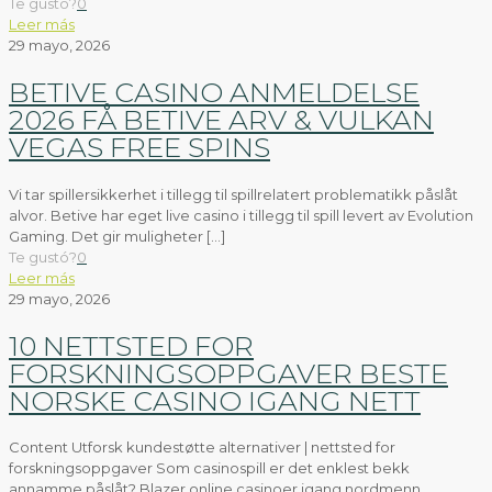
Te gustó?
0
Leer más
29 mayo, 2026
BETIVE CASINO ANMELDELSE
2026 FÅ BETIVE ARV & VULKAN
VEGAS FREE SPINS
Vi tar spillersikkerhet i tillegg til spillrelatert problematikk påslåt
alvor. Betive har eget live casino i tillegg til spill levert av Evolution
Gaming. Det gir muligheter
[…]
Te gustó?
0
Leer más
29 mayo, 2026
10 NETTSTED FOR
FORSKNINGSOPPGAVER BESTE
NORSKE CASINO IGANG NETT
Content Utforsk kundestøtte alternativer | nettsted for
forskningsoppgaver Som casinospill er det enklest bekk
annamme påslåt? Blazer online casinoer igang nordmenn