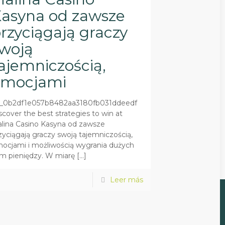
asyna od zawsze
rzyciągają graczy
woją
ajemniczością,
emocjami
_0b2df1e057b8482aa3180fb031ddeedf
scover the best strategies to win at
lina Casino Kasyna od zawsze
zyciągają graczy swoją tajemniczością,
ocjami i możliwością wygrania dużych
m pieniędzy. W miarę
[…]
Leer más
guinos