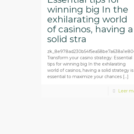
winning big In the
exhilarating world
of casinos, having a
solid stra
zk_8e978ad230b54f5ea58be7a638a1e80
Transform your casino strategy: Essential
tips for winning big In the exhilarating
world of casinos, having a solid strategy is
essential to maximize your chances
[…]
Leer m
Miradores