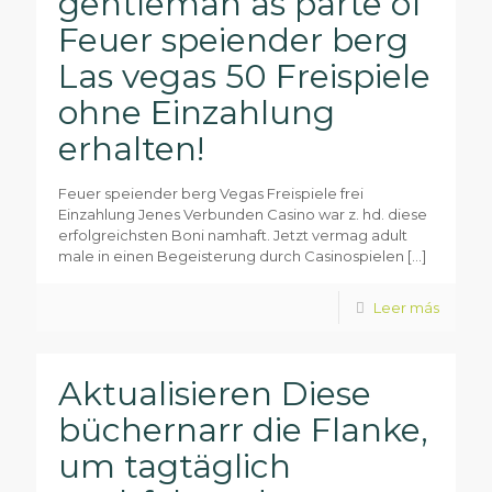
gentleman as parte of
Feuer speiender berg
Las vegas 50 Freispiele
ohne Einzahlung
erhalten!
Feuer speiender berg Vegas Freispiele frei
Einzahlung Jenes Verbunden Casino war z. hd. diese
erfolgreichsten Boni namhaft. Jetzt vermag adult
male in einen Begeisterung durch Casinospielen
[…]
Leer más
Aktualisieren Diese
büchernarr die Flanke,
um tagtäglich