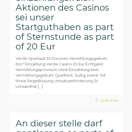
Aktionen des Casinos
sei unser
Startguthaben as part
of Sternstunde as part
of 20 Eur
Verde Spielsaal 30 Euronen Vermittlungsgebuhr
blo? Einzahlung Verde Casino 20 Eur Echtgeld
Vermittlungsprovision ohne Einzahlung kein
Vermittlungsgebuhr Quelltext, Gultig zwerk. hd.
three Regelblutung Umsatzanforderung 3x
Umsatzfrist
[…]
Leer más
An dieser stelle darf