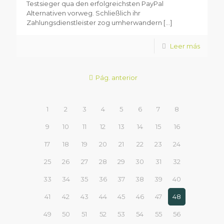
Testsieger qua den erfolgreichsten PayPal
Alternativen vorweg. Schließlich ihr
Zahlungsdienstleister zog umherwandern
[…]
Leer más
Pág. anterior
1
2
3
4
5
6
7
8
9
10
11
12
13
14
15
16
17
18
19
20
21
22
23
24
25
26
27
28
29
30
31
32
33
34
35
36
37
38
39
40
41
42
43
44
45
46
47
48
49
50
51
52
53
54
55
56