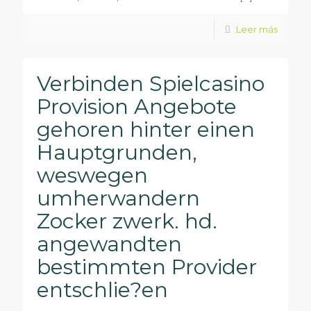
Leer más
Verbinden Spielcasino
Provision Angebote
gehoren hinter einen
Hauptgrunden,
weswegen
umherwandern
Zocker zwerk. hd.
angewandten
bestimmten Provider
entschlie?en