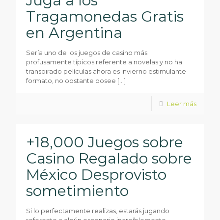
Jugá a los
Tragamonedas Gratis
en Argentina
Serí­a uno de los juegos de casino más
profusamente tí­picos referente a novelas y no ha
transpirado películas ahora es invierno estimulante
formato, no obstante posee
[…]
Leer más
+18,000 Juegos sobre
Casino Regalado sobre
México Desprovisto
sometimiento
Si lo perfectamente realizas, estarás jugando