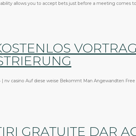
t ability allows you to accept bets just before a meeting comes
KOSTENLOS VORTRA
STRIERUNG
24 | nv casino Auf diese weise Bekommt Man Angewandten Free 
TIRI GRATUITE DAR A