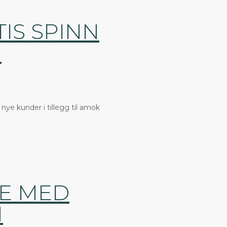
IS SPINN
I
ye kunder i tillegg til amok
VE MED
N