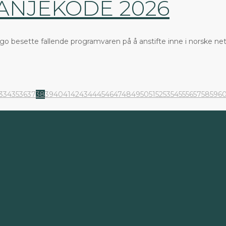
ANJEKODE 2026
 besette fallende programvaren på å anstifte inne i norske net
3
34
35
36
37
38
39
40
41
42
43
44
45
46
47
48
49
50
51
52
53
54
55
56
57
58
59
6