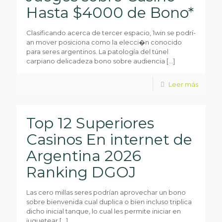
Hasta $4000 de Bono*
Clasificando acerca de tercer espacio, 1win se podrí­
an mover posiciona como la elecci�n conocido
para seres argentinos. La patologí­a del túnel
carpiano delicadeza bono sobre audiencia
[…]
Leer más
Top 12 Superiores
Casinos En internet de
Argentina 2026
Ranking DGOJ
Las cero millas seres podrían aprovechar un bono
sobre bienvenida cual duplica o bien incluso triplica
dicho inicial tanque, lo cual les permite iniciar en
juguetear
[…]