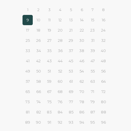
1
2
3
4
5
6
7
8
9
10
11
12
13
14
15
16
17
18
19
20
21
22
23
24
25
26
27
28
29
30
31
32
33
34
35
36
37
38
39
40
41
42
43
44
45
46
47
48
49
50
51
52
53
54
55
56
57
58
59
60
61
62
63
64
65
66
67
68
69
70
71
72
73
74
75
76
77
78
79
80
81
82
83
84
85
86
87
88
89
90
91
92
93
94
95
96